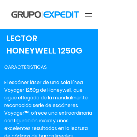
LECTOR
HONEYWELL 1250G
CARACTERISTICAS
El escáner láser de una sola línea
Voyager 1250g de Honeywell, que
sigue el legado de la mundialmente
reconocida serie de escáneres
Voyager™, ofrece una extraordinaria
configuración inicial y unos
excelentes resultados en la lectura
de códigos de barras lineales,