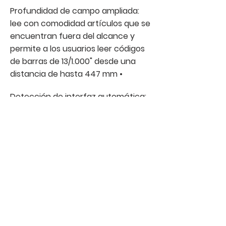
Profundidad de campo ampliada:
lee con comodidad artículos que se
encuentran fuera del alcance y
permite a los usuarios leer códigos
de barras de 13/1.000"
desde una
distancia de hasta 447 mm •
Detección de interfaz automática:
admite todas las interfaces más
conocidas en el mismo dispositivo,
de este modo sustituye el largo
proceso de lectura de códigos de
barras de programación por la
configuración y la detección de
interfaces automáticas
Volver al Listado